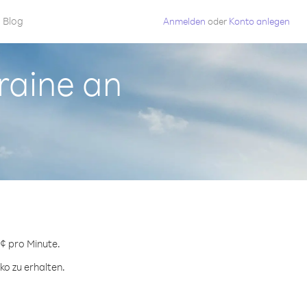
Blog
Anmelden
oder
Konto anlegen
raine an
 ¢ pro Minute.
ko zu erhalten.