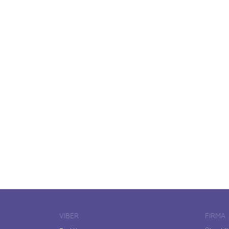
VIBER
FIRMA