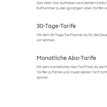
Das Viber Out-Guthaben wird deinem Saldo h
Rufnummer zu den günstigen Viber-Tarifen a
30-Tage-Tarife
Mit dem 30-Tage-Tarif kannst du für die Dau
vornehmen.
Monatliche Abo-Tarife
Mit dem monatlichen Abo-Tarif hast du die M
Tarifen zu führen und musst deinen Tarif nic
sparen.