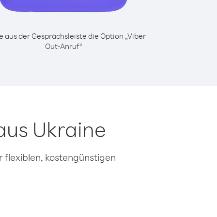
 aus der Gesprächsleiste die Option „Viber
Out-Anruf“
aus Ukraine
 flexiblen, kostengünstigen