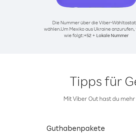
Die Nummer über die Viber-Wähltastat
wählen.
Um Mexiko aus Ukraine anzurufen,
wie folgt:
+
+
52
Lokale Nummer
Tipps für 
Mit Viber Out hast du mehr
Guthabenpakete