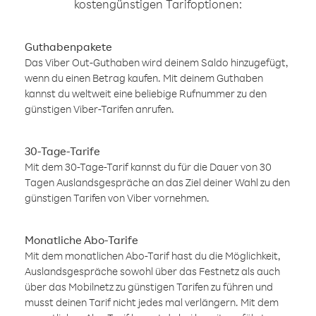
kostengünstigen Tarifoptionen:
Guthabenpakete
Das Viber Out-Guthaben wird deinem Saldo hinzugefügt,
wenn du einen Betrag kaufen. Mit deinem Guthaben
kannst du weltweit eine beliebige Rufnummer zu den
günstigen Viber-Tarifen anrufen.
30-Tage-Tarife
Mit dem 30-Tage-Tarif kannst du für die Dauer von 30
Tagen Auslandsgespräche an das Ziel deiner Wahl zu den
günstigen Tarifen von Viber vornehmen.
Monatliche Abo-Tarife
Mit dem monatlichen Abo-Tarif hast du die Möglichkeit,
Auslandsgespräche sowohl über das Festnetz als auch
über das Mobilnetz zu günstigen Tarifen zu führen und
musst deinen Tarif nicht jedes mal verlängern. Mit dem