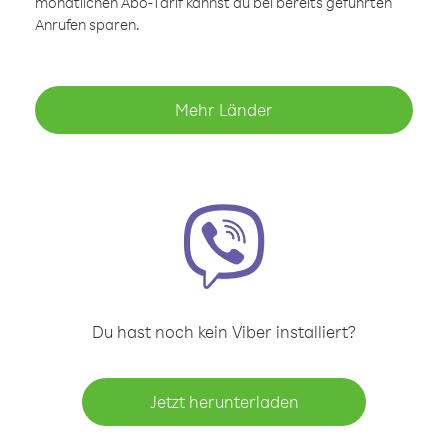
monatlichen Abo-Tarif kannst du bei bereits geführten
Anrufen sparen.
Mehr Länder
Du hast noch kein Viber installiert?
Jetzt herunterladen