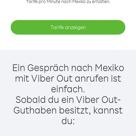
Tarife pro Minute nach Mexiko zu erhalten.
Tarife anzeigen
Ein Gespräch nach Mexiko
mit Viber Out anrufen ist
einfach.
Sobald du ein Viber Out-
Guthaben besitzt, kannst
du: