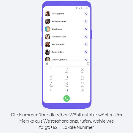
Die Nummer über die Viber-Wähltastatur wählen.
Um
Mexiko aus Westsahara anzurufen, wähle wie
folgt:
+
+
52
Lokale Nummer