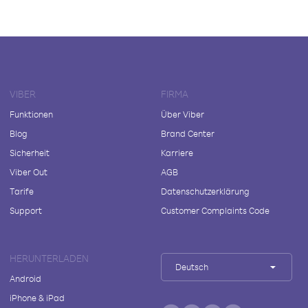
VIBER
FIRMA
Funktionen
Über Viber
Blog
Brand Center
Sicherheit
Karriere
Viber Out
AGB
Tarife
Datenschutzerklärung
Support
Customer Complaints Code
HERUNTERLADEN
Deutsch
Android
iPhone & iPad