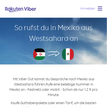
Anmelden
Togg
navig
So rufst du in Mexiko aus
Westsahara an
Mit Viber Out kannst du Gespräche nach Mexiko aus
Westsahara führen.
Rufe eine beliebige Nummer in
Mexiko an - Festnetz oder mobil! - Schon ab nur 1.2 ¢ pro
Minute.
Kaufe Guthabenpakete oder einen Tarif, um die besten