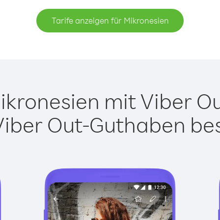
Tarife anzeigen für Mikronesien
kronesien mit Viber Out
Viber Out-Guthaben besi