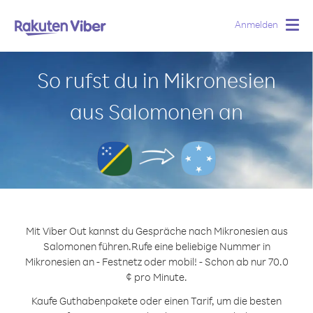
Anmelden
Togg
navig
So rufst du in Mikronesien
aus Salomonen an
Mit Viber Out kannst du Gespräche nach Mikronesien aus
Salomonen führen.
Rufe eine beliebige Nummer in
Mikronesien an - Festnetz oder mobil! - Schon ab nur 70.0
¢ pro Minute.
Kaufe Guthabenpakete oder einen Tarif, um die besten