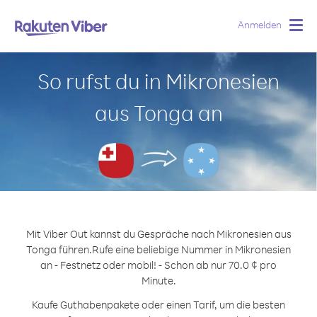
Anmelden
Togg
navig
So rufst du in Mikronesien
aus Tonga an
Mit Viber Out kannst du Gespräche nach Mikronesien aus
Tonga führen.
Rufe eine beliebige Nummer in Mikronesien
an - Festnetz oder mobil! - Schon ab nur 70.0 ¢ pro
Minute.
Kaufe Guthabenpakete oder einen Tarif, um die besten