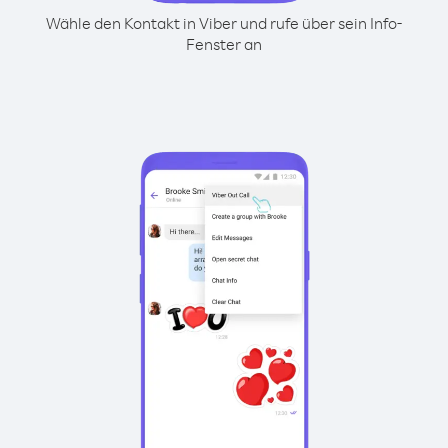
Wähle den Kontakt in Viber und rufe über sein Info-
Fenster an