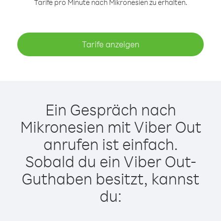
Tarife pro Minute nach Mikronesien zu erhalten.
Tarife anzeigen
Ein Gespräch nach
Mikronesien mit Viber Out
anrufen ist einfach.
Sobald du ein Viber Out-
Guthaben besitzt, kannst
du: