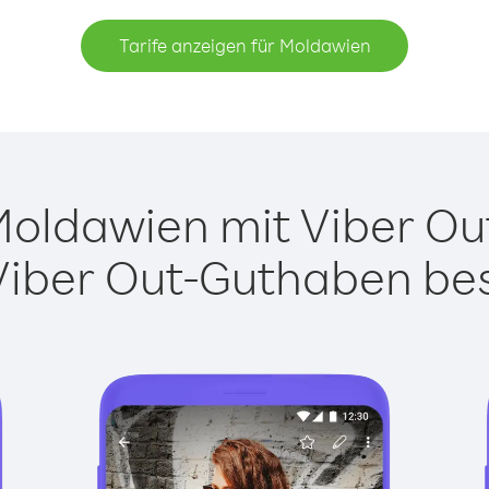
Tarife anzeigen für Moldawien
oldawien mit Viber Out 
Viber Out-Guthaben besi