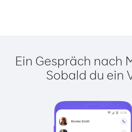
Ein Gespräch nach M
Sobald du ein 