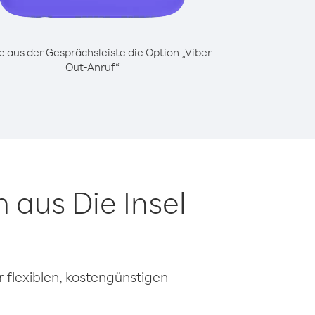
 aus der Gesprächsleiste die Option „Viber
Out-Anruf“
aus Die Insel
 flexiblen, kostengünstigen