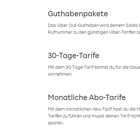
Guthabenpakete
Das Viber Out-Guthaben wird deinem Saldo h
Rufnummer zu den günstigen Viber-Tarifen a
30-Tage-Tarife
Mit dem 30-Tage-Tarif kannst du für die Dau
vornehmen.
Monatliche Abo-Tarife
Mit dem monatlichen Abo-Tarif hast du die M
Tarifen zu führen und musst deinen Tarif nic
sparen.