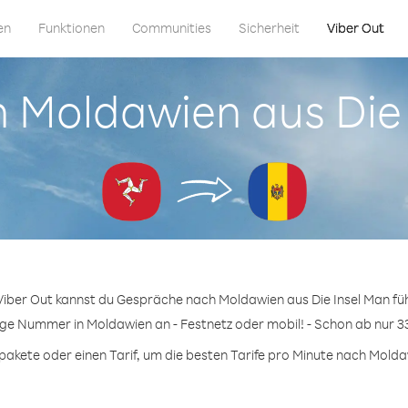
en
Funktionen
Communities
Sicherheit
Viber Out
in Moldawien aus Die
Viber Out kannst du Gespräche nach Moldawien aus Die Insel Man fü
ige Nummer in Moldawien an - Festnetz oder mobil! - Schon ab nur 3
akete oder einen Tarif, um die besten Tarife pro Minute nach Moldaw