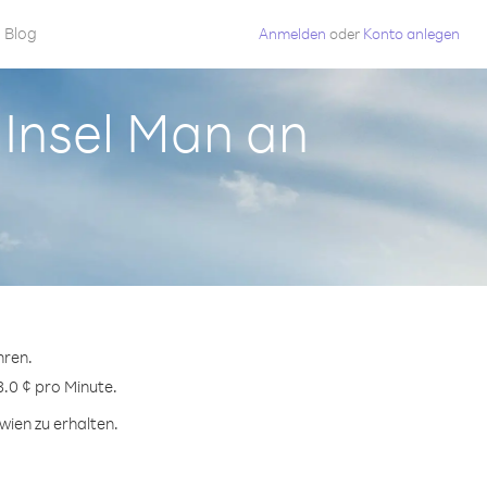
Blog
Anmelden
oder
Konto anlegen
 Insel Man an
hren.
3.0 ¢ pro Minute.
ien zu erhalten.