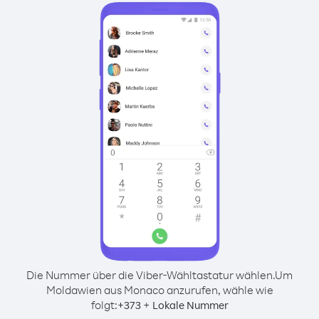
Die Nummer über die Viber-Wähltastatur wählen.
Um
Moldawien aus Monaco anzurufen, wähle wie
folgt:
+
+
373
Lokale Nummer