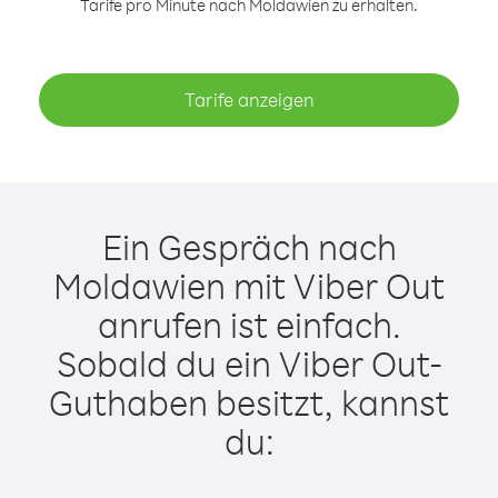
Tarife pro Minute nach Moldawien zu erhalten.
Tarife anzeigen
Ein Gespräch nach
Moldawien mit Viber Out
anrufen ist einfach.
Sobald du ein Viber Out-
Guthaben besitzt, kannst
du: