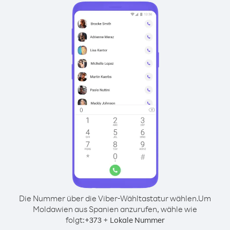
Die Nummer über die Viber-Wähltastatur wählen.
Um
Moldawien aus Spanien anzurufen, wähle wie
folgt:
+
+
373
Lokale Nummer