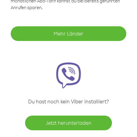
monatlichen Abo-Tarif kannst du bei bereits geführten
Anrufen sparen.
Mehr Länder
Du hast noch kein Viber installiert?
Jetzt herunterladen