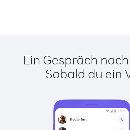
Ein Gespräch nach 
Sobald du ein 