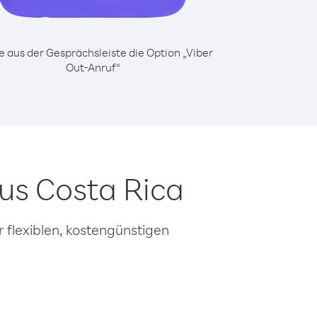
 aus der Gesprächsleiste die Option „Viber
Out-Anruf“
us Costa Rica
 flexiblen, kostengünstigen