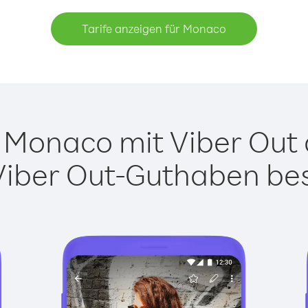
Tarife anzeigen für Monaco
Monaco mit Viber Out a
Viber Out-Guthaben besi