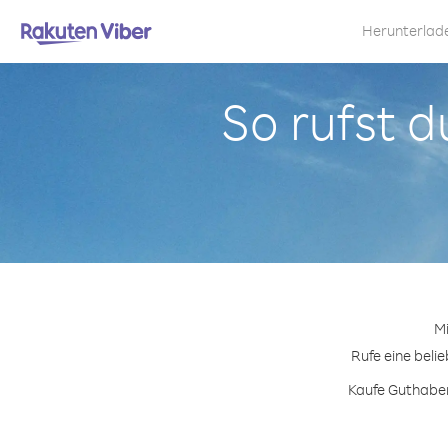
Herunterlad
So rufst 
Mi
Rufe eine beli
Kaufe Guthaben