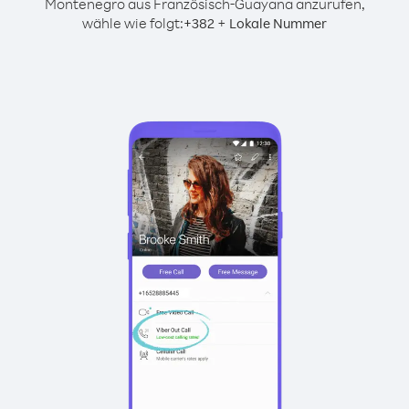
Montenegro aus Französisch-Guayana anzurufen,
wähle wie folgt:
+
+
382
Lokale Nummer