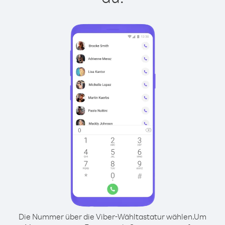
Die Nummer über die Viber-Wähltastatur wählen.
Um