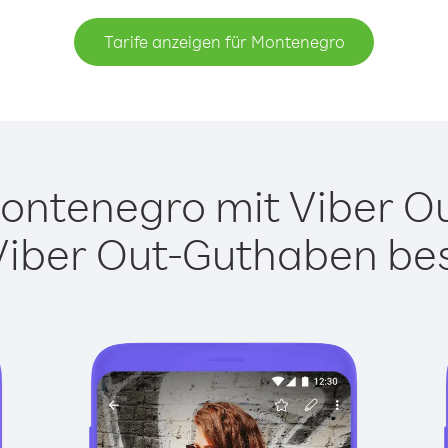
Tarife anzeigen für Montenegro
ntenegro mit Viber Out
Viber Out-Guthaben besi