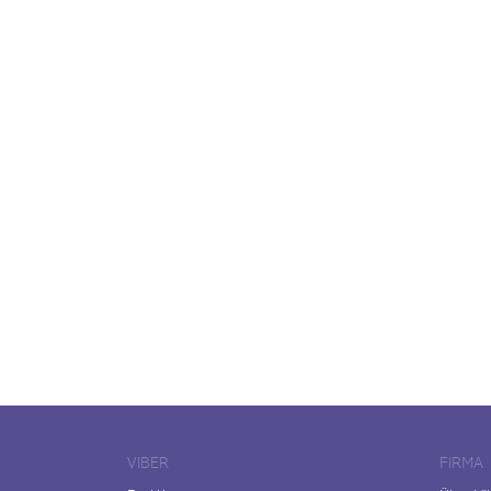
VIBER
FIRMA