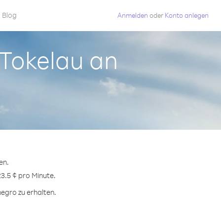
Blog
Anmelden
oder
Konto anlegen
 Tokelau an
en.
3.5 ¢ pro Minute.
egro zu erhalten.