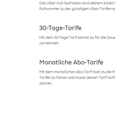
Das Viber Out-Guthaben wird deinem Saldo h
Rufnummer zu den günstigen Viber-Tarifen a
30-Tage-Tarife
Mit dem 30-Tage-Tarif kannst du für die Dau
vornehmen.
Monatliche Abo-Tarife
Mit dem monatlichen Abo-Tarif hast du die M
Tarifen zu führen und musst deinen Tarif nic
sparen.