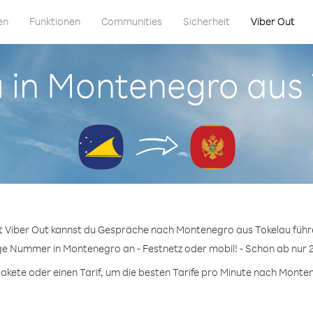
en
Funktionen
Communities
Sicherheit
Viber Out
u in Montenegro aus
t Viber Out kannst du Gespräche nach Montenegro aus Tokelau führ
ige Nummer in Montenegro an - Festnetz oder mobil! - Schon ab nur 2
kete oder einen Tarif, um die besten Tarife pro Minute nach Monten