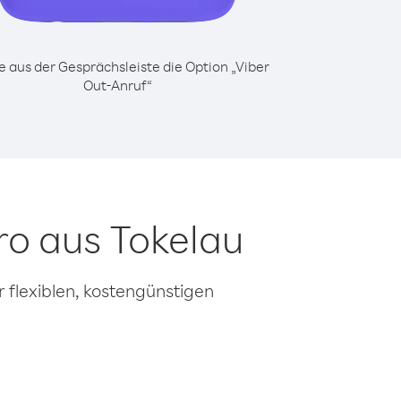
 aus der Gesprächsleiste die Option „Viber
Out-Anruf“
o aus Tokelau
 flexiblen, kostengünstigen