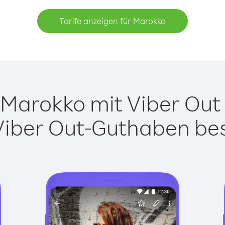
Tarife anzeigen für Marokko
Marokko mit Viber Out a
Viber Out-Guthaben besi