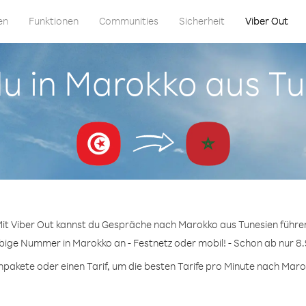
en
Funktionen
Communities
Sicherheit
Viber Out
du in Marokko aus T
it Viber Out kannst du Gespräche nach Marokko aus Tunesien führe
ebige Nummer in Marokko an - Festnetz oder mobil! - Schon ab nur 8.
pakete oder einen Tarif, um die besten Tarife pro Minute nach Marok