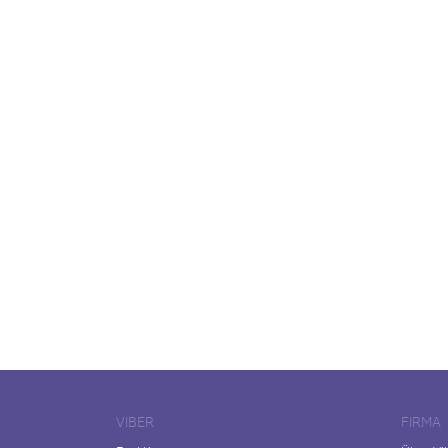
VIBER
FIRMA