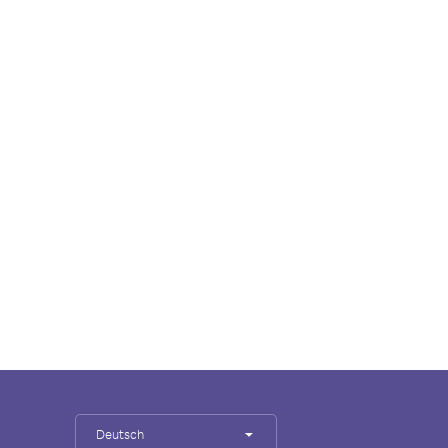
Deutsch