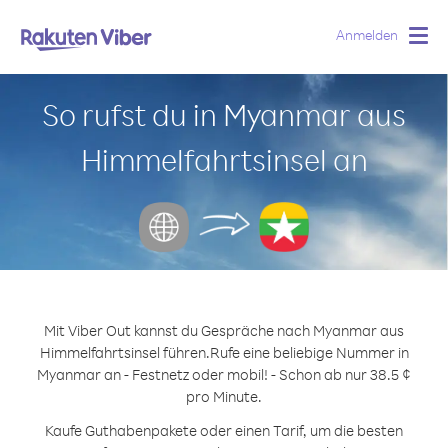
Anmelden
Togg
navig
So rufst du in Myanmar aus
Himmelfahrtsinsel an
Mit Viber Out kannst du Gespräche nach Myanmar aus
Himmelfahrtsinsel führen.
Rufe eine beliebige Nummer in
Myanmar an - Festnetz oder mobil! - Schon ab nur 38.5 ¢
pro Minute.
Kaufe Guthabenpakete oder einen Tarif, um die besten