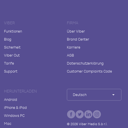
VIBER
FIRMA
Funktionen
Über Viber
Blog
Brand Center
Sicherheit
Karriere
Viber Out
AGB
Tarife
Datenschutzerklärung
Support
Customer Complaints Code
HERUNTERLADEN
Deutsch
Android
iPhone & iPad
Windows PC
Mac
©
2026
Viber Media S.à r.l.