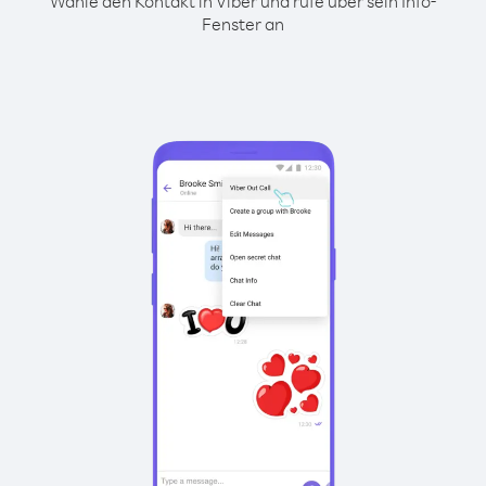
Wähle den Kontakt in Viber und rufe über sein Info-
Fenster an