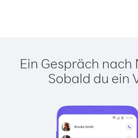
Ein Gespräch nach 
Sobald du ein 