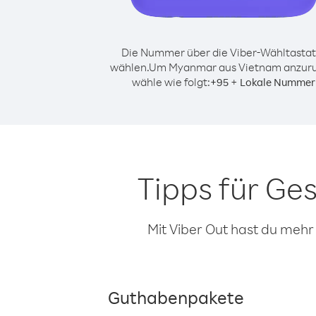
Die Nummer über die Viber-Wähltastat
wählen.
Um Myanmar aus Vietnam anzuru
wähle wie folgt:
+
+
95
Lokale Nummer
Tipps für G
Mit Viber Out hast du mehr
Guthabenpakete