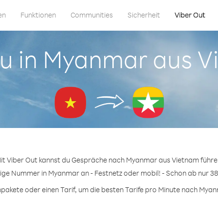
en
Funktionen
Communities
Sicherheit
Viber Out
du in Myanmar aus 
it Viber Out kannst du Gespräche nach Myanmar aus Vietnam führe
bige Nummer in Myanmar an - Festnetz oder mobil! - Schon ab nur 38
akete oder einen Tarif, um die besten Tarife pro Minute nach Myan