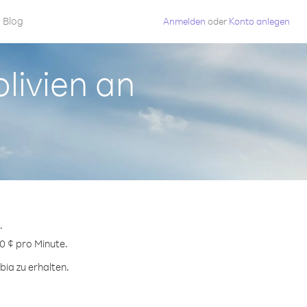
Blog
Anmelden
oder
Konto anlegen
livien an
.
0 ¢ pro Minute.
ia zu erhalten.