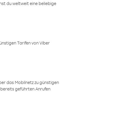
t du weltweit eine beliebige
ünstigen Tarifen von Viber
ber das Mobilnetz zu günstigen
 bereits geführten Anrufen