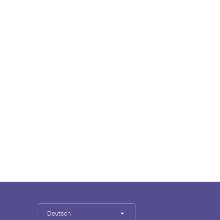
Deutsch