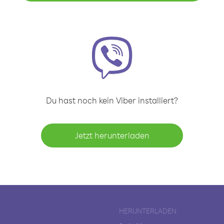
Du hast noch kein Viber installiert?
Jetzt herunterladen
HERUNTERLADEN