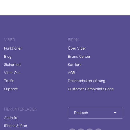
VIBER
FIRMA
Funktionen
Über Viber
Blog
Brand Center
Sicherheit
Karriere
Viber Out
AGB
Tarife
Datenschutzerklärung
Support
Customer Complaints Code
HERUNTERLADEN
Deutsch
Android
iPhone & iPad