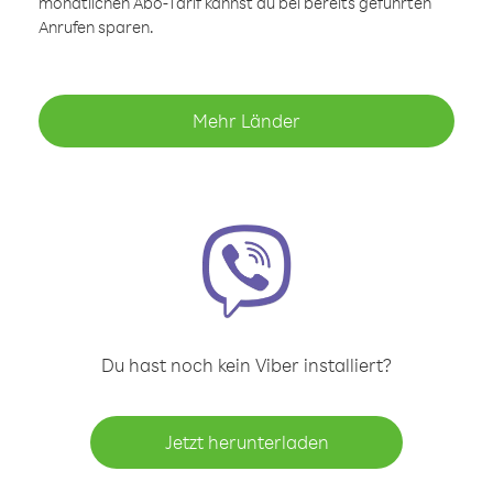
monatlichen Abo-Tarif kannst du bei bereits geführten
Anrufen sparen.
Mehr Länder
Du hast noch kein Viber installiert?
Jetzt herunterladen