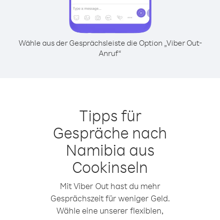
Wähle aus der Gesprächsleiste die Option „Viber Out-
Anruf“
Tipps für
Gespräche nach
Namibia aus
Cookinseln
Mit Viber Out hast du mehr
Gesprächszeit für weniger Geld.
Wähle eine unserer flexiblen,