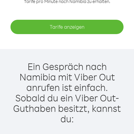
Tarife pro Minute nach Namibia zu erhalten.
Tarife anzeigen
Ein Gespräch nach
Namibia mit Viber Out
anrufen ist einfach.
Sobald du ein Viber Out-
Guthaben besitzt, kannst
du: