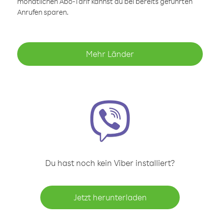
monatlichen Abo-Tarif kannst du bei bereits geführten
Anrufen sparen.
Mehr Länder
Du hast noch kein Viber installiert?
Jetzt herunterladen