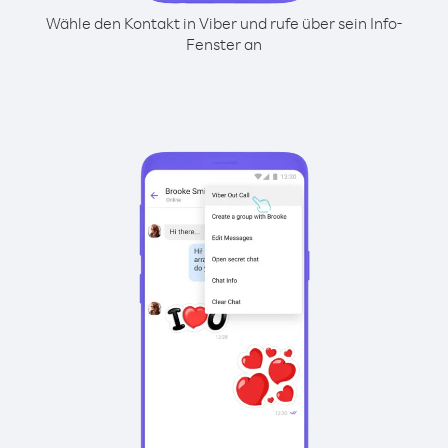
Wähle den Kontakt in Viber und rufe über sein Info-
Fenster an