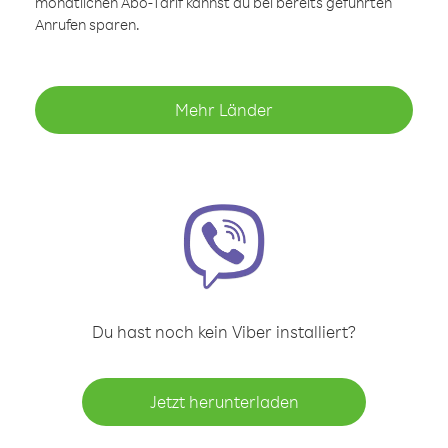
monatlichen Abo-Tarif kannst du bei bereits geführten
Anrufen sparen.
Mehr Länder
Du hast noch kein Viber installiert?
Jetzt herunterladen