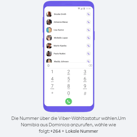
Die Nummer über die Viber-Wähltastatur wählen.
Um
Namibia aus Dominica anzurufen, wähle wie
folgt:
+
+
264
Lokale Nummer