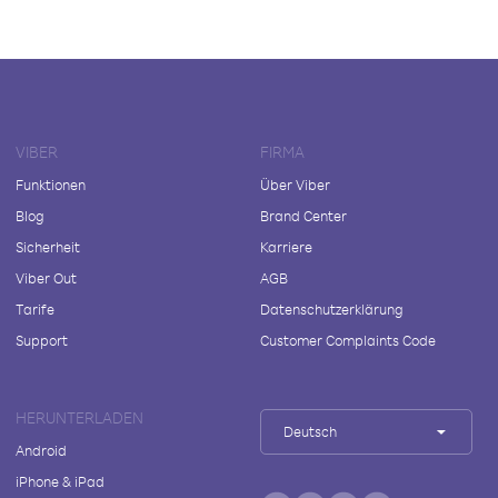
VIBER
FIRMA
Funktionen
Über Viber
Blog
Brand Center
Sicherheit
Karriere
Viber Out
AGB
Tarife
Datenschutzerklärung
Support
Customer Complaints Code
HERUNTERLADEN
Deutsch
Android
iPhone & iPad