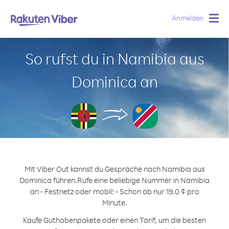
Anmelden
Togg
navig
So rufst du in Namibia aus
Dominica an
Mit Viber Out kannst du Gespräche nach Namibia aus
Dominica führen.
Rufe eine beliebige Nummer in Namibia
an - Festnetz oder mobil! - Schon ab nur 19.0 ¢ pro
Minute.
Kaufe Guthabenpakete oder einen Tarif, um die besten