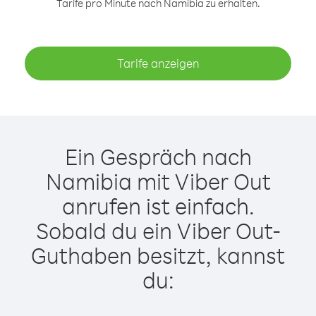
Tarife pro Minute nach Namibia zu erhalten.
Tarife anzeigen
Ein Gespräch nach
Namibia mit Viber Out
anrufen ist einfach.
Sobald du ein Viber Out-
Guthaben besitzt, kannst
du: