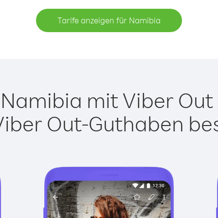
Tarife anzeigen für Namibia
Namibia mit Viber Out a
Viber Out-Guthaben besi