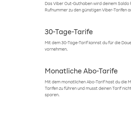
Das Viber Out-Guthaben wird deinem Saldo h
Rufnummer zu den günstigen Viber-Tarifen a
30-Tage-Tarife
Mit dem 30-Tage-Tarif kannst du für die Dau
vornehmen.
Monatliche Abo-Tarife
Mit dem monatlichen Abo-Tarif hast du die M
Tarifen zu führen und musst deinen Tarif nic
sparen.