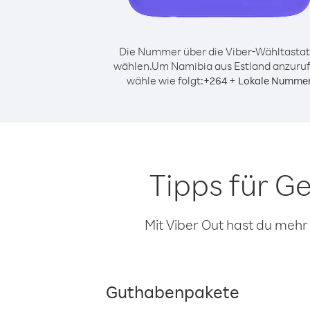
Die Nummer über die Viber-Wähltastat
wählen.
Um Namibia aus Estland anzuruf
wähle wie folgt:
+
+
264
Lokale Numme
Tipps für G
Mit Viber Out hast du mehr
Guthabenpakete