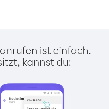
nrufen ist einfach.
tzt, kannst du: