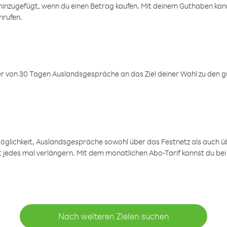
inzugefügt, wenn du einen Betrag kaufen. Mit deinem Guthaben kanns
nrufen.
er von 30 Tagen Auslandsgespräche an das Ziel deiner Wahl zu den g
öglichkeit, Auslandsgespräche sowohl über das Festnetz als auch ü
ht jedes mal verlängern. Mit dem monatlichen Abo-Tarif kannst du bei
Nach weiteren Zielen suchen