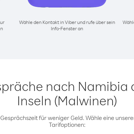
ur
Wähle den Kontakt in Viber und rufe über sein
Wähle
ln
Info-Fenster an
spräche nach Namibia 
Inseln (Malwinen)
 Gesprächszeit für weniger Geld. Wähle eine unserer
Tarifoptionen: