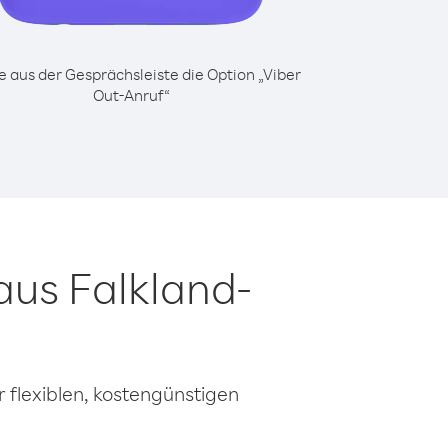
 aus der Gesprächsleiste die Option „Viber
Out-Anruf“
aus Falkland-
 flexiblen, kostengünstigen