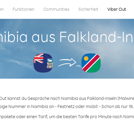
en
Funktionen
Communities
Sicherheit
Viber Out
ibia aus Falkland-I
 Out kannst du Gespräche nach Namibia aus Falkland-Inseln (Malwine
ebige Nummer in Namibia an - Festnetz oder mobil! - Schon ab nur 19.
pakete oder einen Tarif, um die besten Tarife pro Minute nach Namib