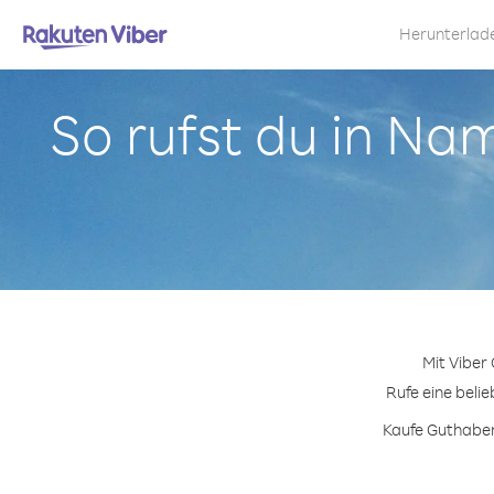
Herunterlad
So rufst du in Nam
Mit Viber
Rufe eine beli
Kaufe Guthaben