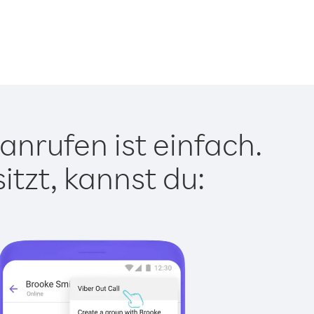
nrufen ist einfach.
tzt, kannst du: