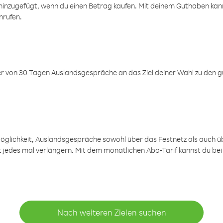
inzugefügt, wenn du einen Betrag kaufen. Mit deinem Guthaben kanns
nrufen.
er von 30 Tagen Auslandsgespräche an das Ziel deiner Wahl zu den g
öglichkeit, Auslandsgespräche sowohl über das Festnetz als auch ü
ht jedes mal verlängern. Mit dem monatlichen Abo-Tarif kannst du bei
Nach weiteren Zielen suchen