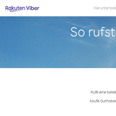
Herunterlad
So rufs
Rufe eine beli
Kaufe Guthaben