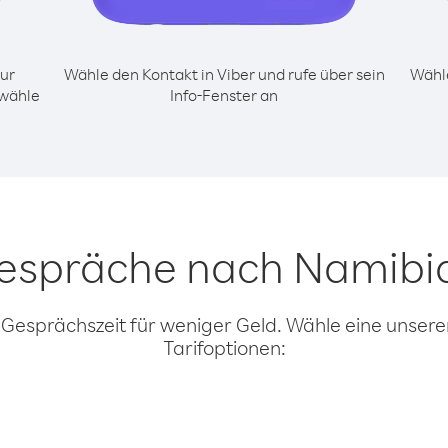
ur
Wähle den Kontakt in Viber und rufe über sein
Wähle
 wähle
Info-Fenster an
Gespräche nach Namibi
 Gesprächszeit für weniger Geld. Wähle eine unserer
Tarifoptionen: