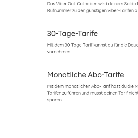
Das Viber Out-Guthaben wird deinem Saldo h
Rufnummer zu den günstigen Viber-Tarifen a
30-Tage-Tarife
Mit dem 30-Tage-Tarif kannst du für die Dau
vornehmen.
Monatliche Abo-Tarife
Mit dem monatlichen Abo-Tarif hast du die M
Tarifen zu führen und musst deinen Tarif nic
sparen.