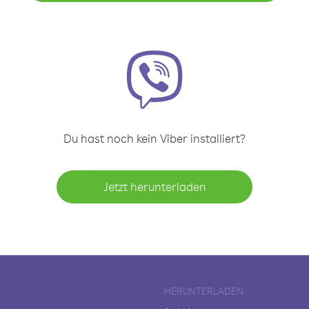
Du hast noch kein Viber installiert?
Jetzt herunterladen
HERUNTERLADEN