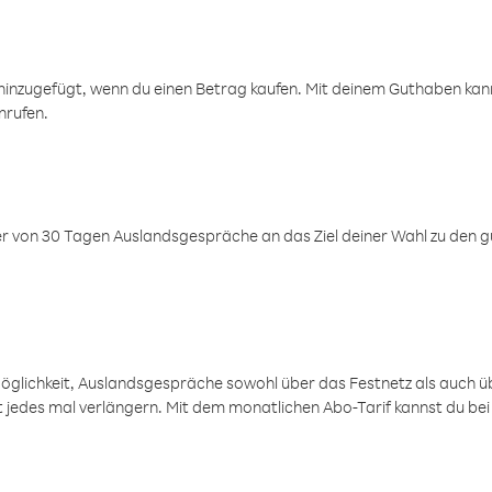
inzugefügt, wenn du einen Betrag kaufen. Mit deinem Guthaben kanns
nrufen.
er von 30 Tagen Auslandsgespräche an das Ziel deiner Wahl zu den g
öglichkeit, Auslandsgespräche sowohl über das Festnetz als auch ü
ht jedes mal verlängern. Mit dem monatlichen Abo-Tarif kannst du bei