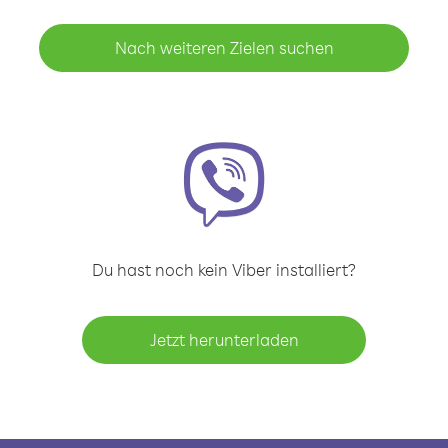
Nach weiteren Zielen suchen
Du hast noch kein Viber installiert?
Jetzt herunterladen