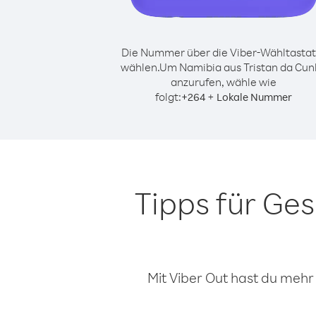
Die Nummer über die Viber-Wähltastat
wählen.
Um Namibia aus Tristan da Cu
anzurufen, wähle wie
folgt:
+
+
264
Lokale Nummer
Tipps für Ge
Mit Viber Out hast du mehr