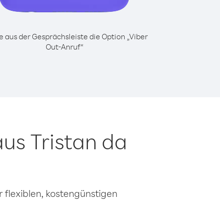
 aus der Gesprächsleiste die Option „Viber
Out-Anruf“
us Tristan da
 flexiblen, kostengünstigen