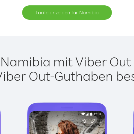
Tarife anzeigen für Namibia
Namibia mit Viber Out a
Viber Out-Guthaben besi