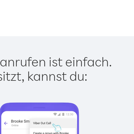
nrufen ist einfach.
tzt, kannst du: