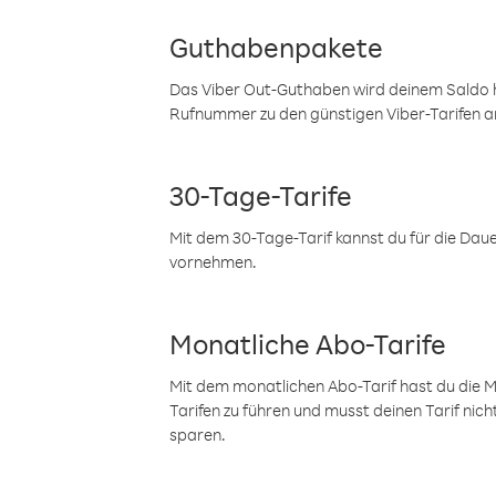
Guthabenpakete
Das Viber Out-Guthaben wird deinem Saldo h
Rufnummer zu den günstigen Viber-Tarifen a
30-Tage-Tarife
Mit dem 30-Tage-Tarif kannst du für die Dau
vornehmen.
Monatliche Abo-Tarife
Mit dem monatlichen Abo-Tarif hast du die M
Tarifen zu führen und musst deinen Tarif nic
sparen.