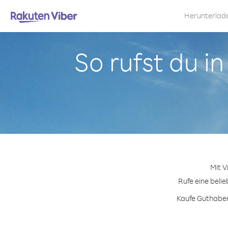
Herunterlad
So rufst du i
Mit V
Rufe eine beli
Kaufe Guthaben