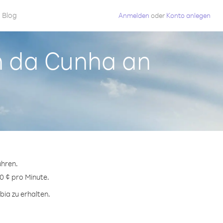
Blog
Anmelden
oder
Konto anlegen
an da Cunha an
ühren.
0 ¢ pro Minute.
ia zu erhalten.