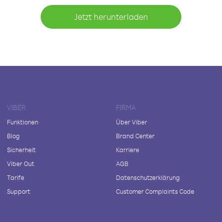
Jetzt herunterladen
VIBER
FIRMA
Funktionen
Über Viber
Blog
Brand Center
Sicherheit
Karriere
Viber Out
AGB
Tarife
Datenschutzerklärung
Support
Customer Complaints Code