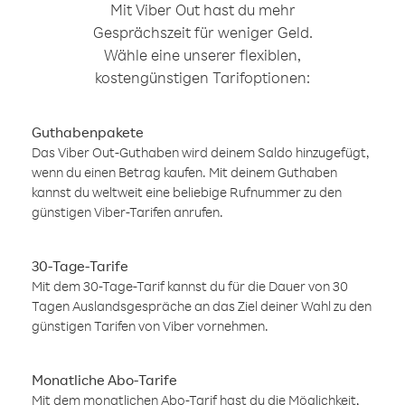
Mit Viber Out hast du mehr
Gesprächszeit für weniger Geld.
Wähle eine unserer flexiblen,
kostengünstigen Tarifoptionen:
Guthabenpakete
Das Viber Out-Guthaben wird deinem Saldo hinzugefügt,
wenn du einen Betrag kaufen. Mit deinem Guthaben
kannst du weltweit eine beliebige Rufnummer zu den
günstigen Viber-Tarifen anrufen.
30-Tage-Tarife
Mit dem 30-Tage-Tarif kannst du für die Dauer von 30
Tagen Auslandsgespräche an das Ziel deiner Wahl zu den
günstigen Tarifen von Viber vornehmen.
Monatliche Abo-Tarife
Mit dem monatlichen Abo-Tarif hast du die Möglichkeit,