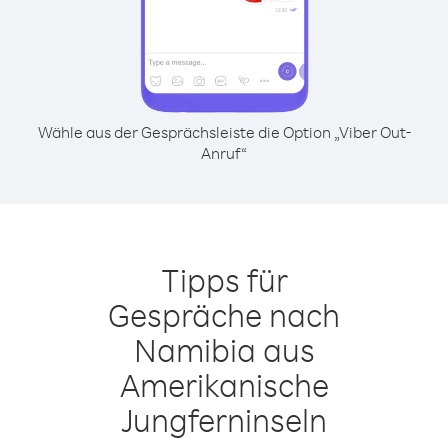
Wähle aus der Gesprächsleiste die Option „Viber Out-
Anruf“
Tipps für
Gespräche nach
Namibia aus
Amerikanische
Jungferninseln