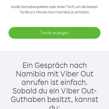
Kaufe Guthabenpakete oder einen Tarif, um die besten
Tarife pro Minute nach Namibia zu erhalten.
Tarife anzeigen
Ein Gespräch nach
Namibia mit Viber Out
anrufen ist einfach.
Sobald du ein Viber Out-
Guthaben besitzt, kannst
du: