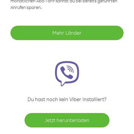
monatlichen Abo-Tarif kannst du bei bereits geführten
Anrufen sparen.
Mehr Länder
Du hast noch kein Viber installiert?
Jetzt herunterladen