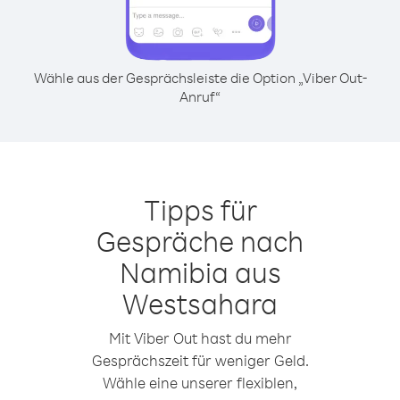
Wähle aus der Gesprächsleiste die Option „Viber Out-
Anruf“
Tipps für
Gespräche nach
Namibia aus
Westsahara
Mit Viber Out hast du mehr
Gesprächszeit für weniger Geld.
Wähle eine unserer flexiblen,