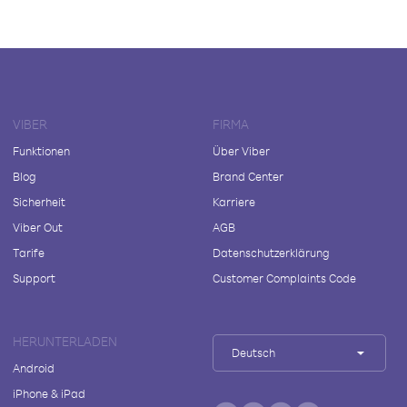
VIBER
FIRMA
Funktionen
Über Viber
Blog
Brand Center
Sicherheit
Karriere
Viber Out
AGB
Tarife
Datenschutzerklärung
Support
Customer Complaints Code
HERUNTERLADEN
Deutsch
Android
iPhone & iPad