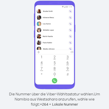
Die Nummer über die Viber-Wähltastatur wählen.
Um
Namibia aus Westsahara anzurufen, wähle wie
folgt:
+
+
264
Lokale Nummer