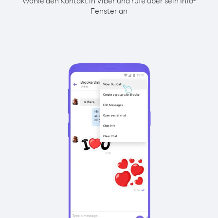
Wähle den Kontakt in Viber und rufe über sein Info-
Fenster an