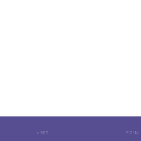
VIBER
FIRMA