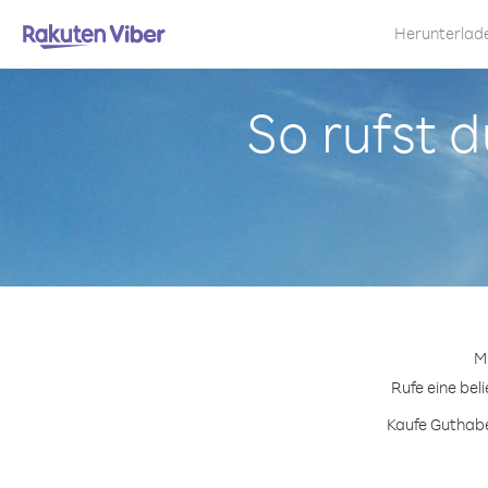
Herunterlad
So rufst 
M
Rufe eine bel
Kaufe Guthabe