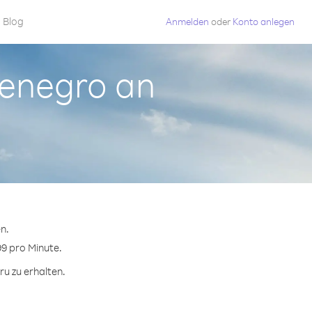
Blog
Anmelden
oder
Konto anlegen
tenegro an
n.
99 pro Minute.
u zu erhalten.