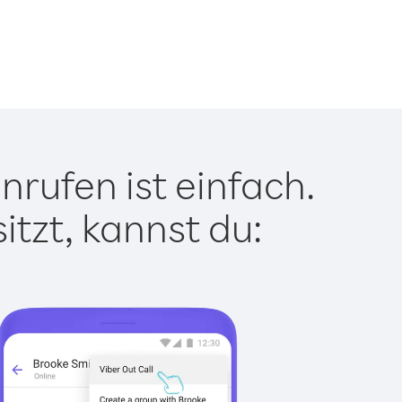
rufen ist einfach.
tzt, kannst du: