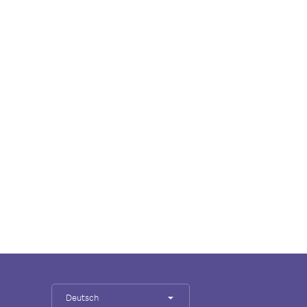
Deutsch