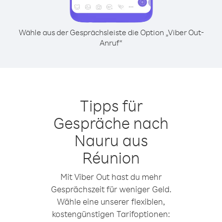
Wähle aus der Gesprächsleiste die Option „Viber Out-
Anruf“
Tipps für
Gespräche nach
Nauru aus
Réunion
Mit Viber Out hast du mehr
Gesprächszeit für weniger Geld.
Wähle eine unserer flexiblen,
kostengünstigen Tarifoptionen: