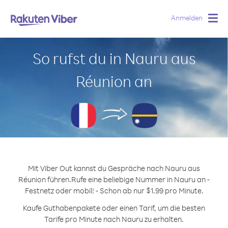
Anmelden
Togg
navig
So rufst du in Nauru aus
Réunion an
Mit Viber Out kannst du Gespräche nach Nauru aus
Réunion führen.
Rufe eine beliebige Nummer in Nauru an -
Festnetz oder mobil! - Schon ab nur $1.99 pro Minute.
Kaufe Guthabenpakete oder einen Tarif, um die besten
Tarife pro Minute nach Nauru zu erhalten.