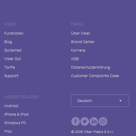
VIBER
FIRMA
Funktionen
Über Viber
Blog
Brand Center
Sicherheit
Karriere
Viber Out
AGB
Tarife
Datenschutzerklärung
Support
Customer Complaints Code
HERUNTERLADEN
Deutsch
Android
iPhone & iPad
Windows PC
Mac
©
2026
Viber Media S.à r.l.