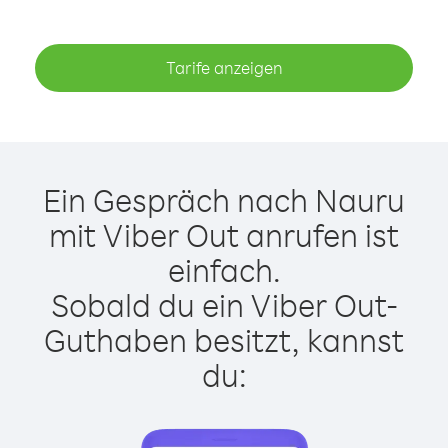
Tarife anzeigen
Ein Gespräch nach Nauru
mit Viber Out anrufen ist
einfach.
Sobald du ein Viber Out-
Guthaben besitzt, kannst
du: