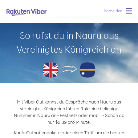
Anmelden
Togg
navig
So rufst du in Nauru aus
Vereinigtes Königreich an
Mit Viber Out kannst du Gespräche nach Nauru aus
Vereinigtes Königreich führen.
Rufe eine beliebige
Nummer in Nauru an - Festnetz oder mobil! - Schon ab
nur $2.39 pro Minute.
Kaufe Guthabenpakete oder einen Tarif, um die besten