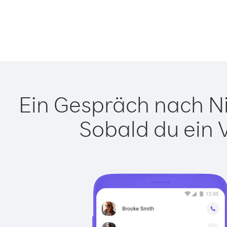
Ein Gespräch nach Ni
Sobald du ein 