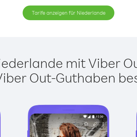
Tarife anzeigen für Niederlande
ederlande mit Viber Out
Viber Out-Guthaben besi