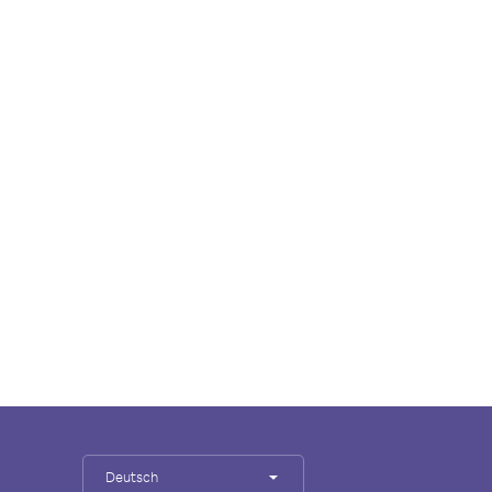
Deutsch