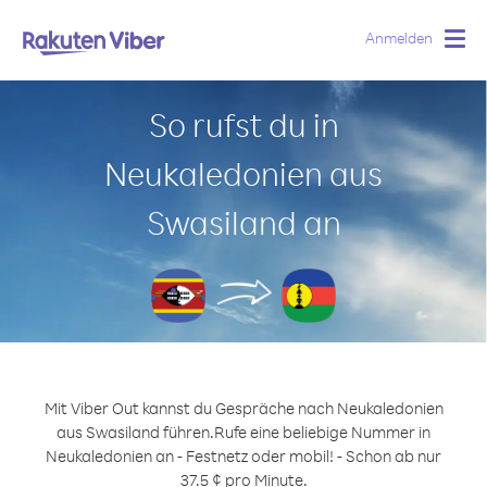
Anmelden
Togg
navig
So rufst du in
Neukaledonien aus
Swasiland an
Mit Viber Out kannst du Gespräche nach Neukaledonien
aus Swasiland führen.
Rufe eine beliebige Nummer in
Neukaledonien an - Festnetz oder mobil! - Schon ab nur
37.5 ¢ pro Minute.