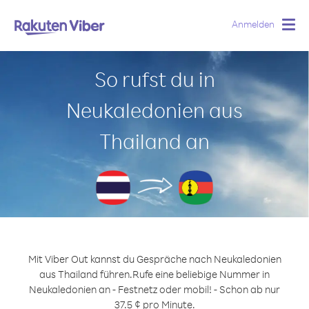
Anmelden
Togg
navig
So rufst du in
Neukaledonien aus
Thailand an
Mit Viber Out kannst du Gespräche nach Neukaledonien
aus Thailand führen.
Rufe eine beliebige Nummer in
Neukaledonien an - Festnetz oder mobil! - Schon ab nur
37.5 ¢ pro Minute.