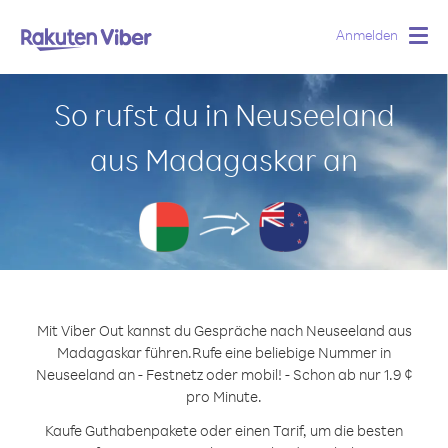
Anmelden
Togg
navig
So rufst du in Neuseeland
aus Madagaskar an
Mit Viber Out kannst du Gespräche nach Neuseeland aus
Madagaskar führen.
Rufe eine beliebige Nummer in
Neuseeland an - Festnetz oder mobil! - Schon ab nur 1.9 ¢
pro Minute.
Kaufe Guthabenpakete oder einen Tarif, um die besten