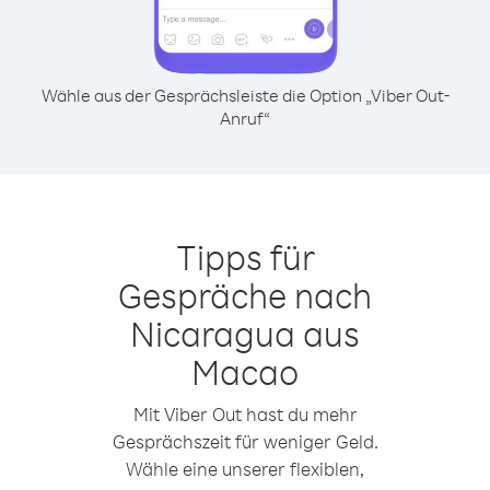
Wähle aus der Gesprächsleiste die Option „Viber Out-
Anruf“
Tipps für
Gespräche nach
Nicaragua aus
Macao
Mit Viber Out hast du mehr
Gesprächszeit für weniger Geld.
Wähle eine unserer flexiblen,