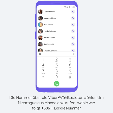
Die Nummer über die Viber-Wähltastatur wählen.
Um
Nicaragua aus Macao anzurufen, wähle wie
folgt:
+
+
505
Lokale Nummer