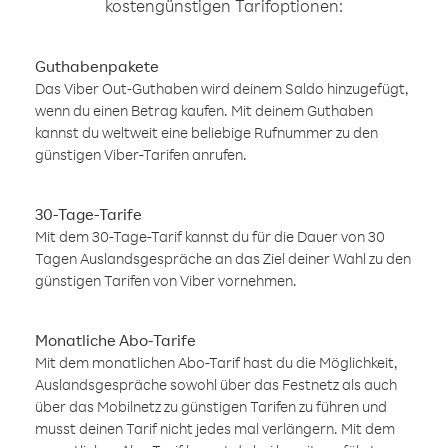
kostengünstigen Tarifoptionen:
Guthabenpakete
Das Viber Out-Guthaben wird deinem Saldo hinzugefügt,
wenn du einen Betrag kaufen. Mit deinem Guthaben
kannst du weltweit eine beliebige Rufnummer zu den
günstigen Viber-Tarifen anrufen.
30-Tage-Tarife
Mit dem 30-Tage-Tarif kannst du für die Dauer von 30
Tagen Auslandsgespräche an das Ziel deiner Wahl zu den
günstigen Tarifen von Viber vornehmen.
Monatliche Abo-Tarife
Mit dem monatlichen Abo-Tarif hast du die Möglichkeit,
Auslandsgespräche sowohl über das Festnetz als auch
über das Mobilnetz zu günstigen Tarifen zu führen und
musst deinen Tarif nicht jedes mal verlängern. Mit dem