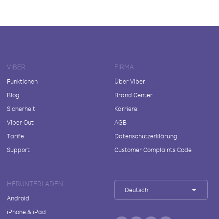
VIBER
FIRMA
Funktionen
Über Viber
Blog
Brand Center
Sicherheit
Karriere
Viber Out
AGB
Tarife
Datenschutzerklärung
Support
Customer Complaints Code
HERUNTERLADEN
Deutsch
Android
iPhone & iPad