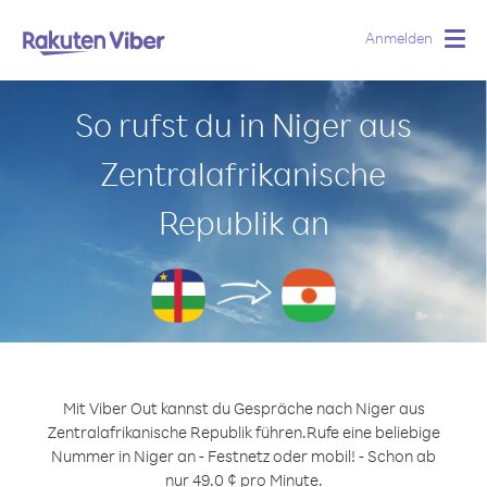
Anmelden
Togg
navig
So rufst du in Niger aus
Zentralafrikanische
Republik an
Mit Viber Out kannst du Gespräche nach Niger aus
Zentralafrikanische Republik führen.
Rufe eine beliebige
Nummer in Niger an - Festnetz oder mobil! - Schon ab
nur 49.0 ¢ pro Minute.