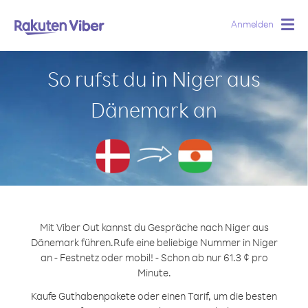
Anmelden
Togg
navig
So rufst du in Niger aus
Dänemark an
Mit Viber Out kannst du Gespräche nach Niger aus
Dänemark führen.
Rufe eine beliebige Nummer in Niger
an - Festnetz oder mobil! - Schon ab nur 61.3 ¢ pro
Minute.
Kaufe Guthabenpakete oder einen Tarif, um die besten