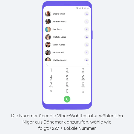
Die Nummer über die Viber-Wähltastatur wählen.
Um
Niger aus Dänemark anzurufen, wähle wie
folgt:
+
+
227
Lokale Nummer