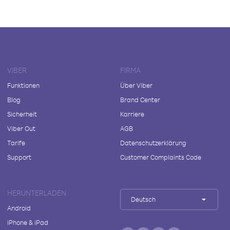
VIBER
FIRMA
Funktionen
Über Viber
Blog
Brand Center
Sicherheit
Karriere
Viber Out
AGB
Tarife
Datenschutzerklärung
Support
Customer Complaints Code
HERUNTERLADEN
Deutsch
Android
iPhone & iPad