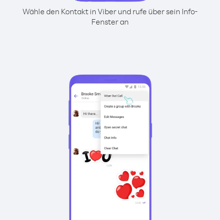
Wähle den Kontakt in Viber und rufe über sein Info-
Fenster an