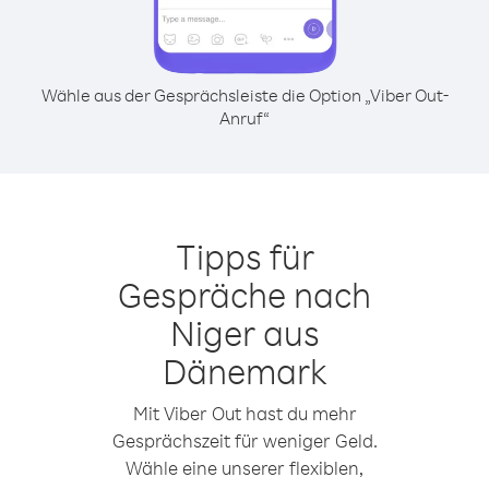
Wähle aus der Gesprächsleiste die Option „Viber Out-
Anruf“
Tipps für
Gespräche nach
Niger aus
Dänemark
Mit Viber Out hast du mehr
Gesprächszeit für weniger Geld.
Wähle eine unserer flexiblen,