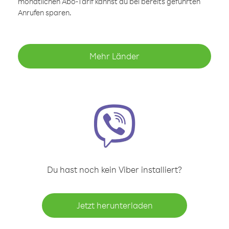
monatlichen Abo-Tarif kannst du bei bereits geführten
Anrufen sparen.
Mehr Länder
Du hast noch kein Viber installiert?
Jetzt herunterladen