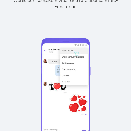
Wähle den Kontakt in Viber und rufe über sein Info-
Fenster an