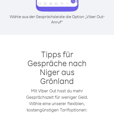
Wähle aus der Gesprächsleiste die Option „Viber Out-
Anruf“
Tipps für
Gespräche nach
Niger aus
Grönland
Mit Viber Out hast du mehr
Gesprächszeit für weniger Geld.
Wähle eine unserer flexiblen,
kostengünstigen Tarifoptionen: