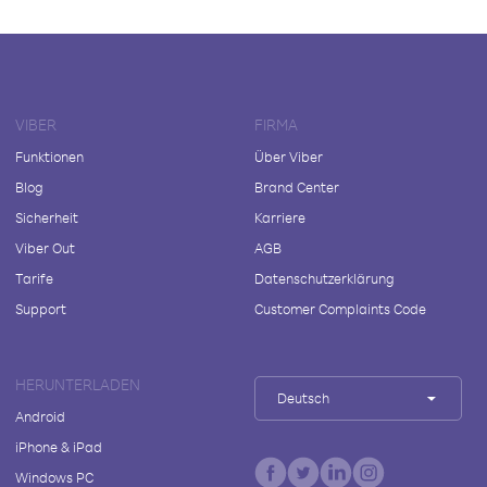
VIBER
FIRMA
Funktionen
Über Viber
Blog
Brand Center
Sicherheit
Karriere
Viber Out
AGB
Tarife
Datenschutzerklärung
Support
Customer Complaints Code
HERUNTERLADEN
Deutsch
Android
iPhone & iPad
Windows PC