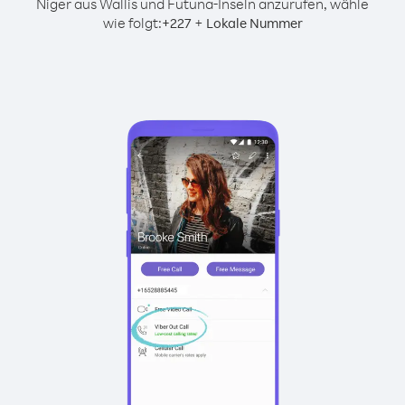
Niger aus Wallis und Futuna-Inseln anzurufen, wähle
wie folgt:
+
+
227
Lokale Nummer