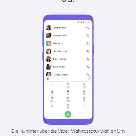
Die Nummer über die Viber-Wähltastatur wählen.
Um