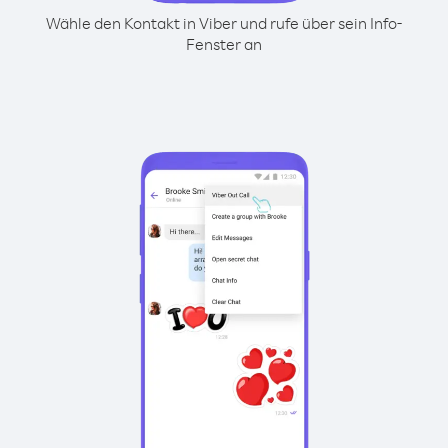
Wähle den Kontakt in Viber und rufe über sein Info-
Fenster an