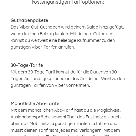
kostengünstigen Tarifoptionen:
Guthabenpakete
Das Viber Out-Guthaben wird deinem Saldo hinzugefügt,
wenn du einen Betrag kaufen. Mit deinem Guthaben
kannst du weltweit eine beliebige Rufnummer zu den
günstigen Viber-Tarifen anrufen.
30-Tage-Tarife
Mit dem 30-Tage-Tarif kannst du für die Dauer von 30
Tagen Auslandsgespräche an das Ziel deiner Wahl zu den
günstigen Tarifen von Viber vornehmen.
Monatliche Abo-Tarife
Mit dem monatlichen Abo-Tarif hast du die Möglichkeit,
Auslandsgespräche sowohl über das Festnetz als auch
über das Mobilnetz zu günstigen Tarifen zu führen und
musst deinen Tarif nicht jedes mal verlängern. Mit dem