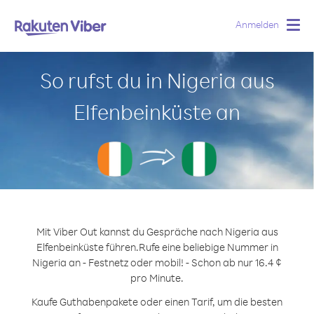
Anmelden
Togg
navig
So rufst du in Nigeria aus
Elfenbeinküste an
Mit Viber Out kannst du Gespräche nach Nigeria aus
Elfenbeinküste führen.
Rufe eine beliebige Nummer in
Nigeria an - Festnetz oder mobil! - Schon ab nur 16.4 ¢
pro Minute.
Kaufe Guthabenpakete oder einen Tarif, um die besten