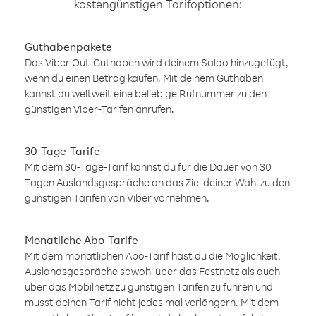
kostengünstigen Tarifoptionen:
Guthabenpakete
Das Viber Out-Guthaben wird deinem Saldo hinzugefügt,
wenn du einen Betrag kaufen. Mit deinem Guthaben
kannst du weltweit eine beliebige Rufnummer zu den
günstigen Viber-Tarifen anrufen.
30-Tage-Tarife
Mit dem 30-Tage-Tarif kannst du für die Dauer von 30
Tagen Auslandsgespräche an das Ziel deiner Wahl zu den
günstigen Tarifen von Viber vornehmen.
Monatliche Abo-Tarife
Mit dem monatlichen Abo-Tarif hast du die Möglichkeit,
Auslandsgespräche sowohl über das Festnetz als auch
über das Mobilnetz zu günstigen Tarifen zu führen und
musst deinen Tarif nicht jedes mal verlängern. Mit dem