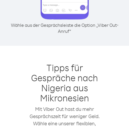
Wähle aus der Gesprächsleiste die Option „Viber Out-
Anruf“
Tipps für
Gespräche nach
Nigeria aus
Mikronesien
Mit Viber Out hast du mehr
Gesprächszeit für weniger Geld.
Wähle eine unserer flexiblen,