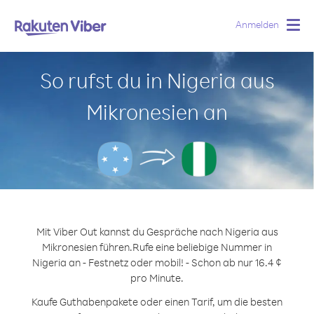
Anmelden
Togg
navig
So rufst du in Nigeria aus
Mikronesien an
Mit Viber Out kannst du Gespräche nach Nigeria aus
Mikronesien führen.
Rufe eine beliebige Nummer in
Nigeria an - Festnetz oder mobil! - Schon ab nur 16.4 ¢
pro Minute.
Kaufe Guthabenpakete oder einen Tarif, um die besten