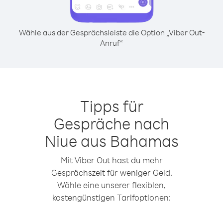
Wähle aus der Gesprächsleiste die Option „Viber Out-
Anruf“
Tipps für
Gespräche nach
Niue aus Bahamas
Mit Viber Out hast du mehr
Gesprächszeit für weniger Geld.
Wähle eine unserer flexiblen,
kostengünstigen Tarifoptionen: