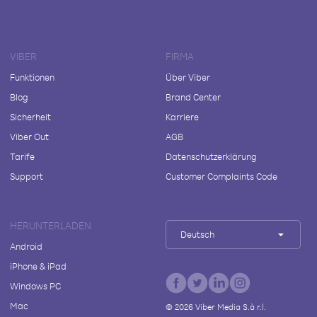
VIBER
FIRMA
Funktionen
Über Viber
Blog
Brand Center
Sicherheit
Karriere
Viber Out
AGB
Tarife
Datenschutzerklärung
Support
Customer Complaints Code
HERUNTERLADEN
Deutsch
Android
iPhone & iPad
Windows PC
Mac
©
2026
Viber Media S.à r.l.