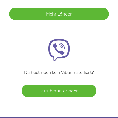
Mehr Länder
Du hast noch kein Viber installiert?
Jetzt herunterladen