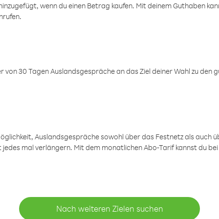
inzugefügt, wenn du einen Betrag kaufen. Mit deinem Guthaben kanns
nrufen.
er von 30 Tagen Auslandsgespräche an das Ziel deiner Wahl zu den g
öglichkeit, Auslandsgespräche sowohl über das Festnetz als auch ü
ht jedes mal verlängern. Mit dem monatlichen Abo-Tarif kannst du bei
Nach weiteren Zielen suchen