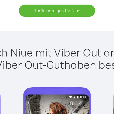
Tarife anzeigen für Niue
 Niue mit Viber Out an
Viber Out-Guthaben besi