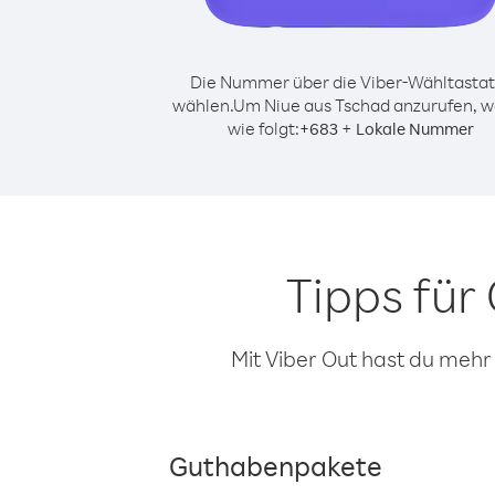
Die Nummer über die Viber-Wähltastat
wählen.
Um Niue aus Tschad anzurufen, w
wie folgt:
+
+
683
Lokale Nummer
Tipps für
Mit Viber Out hast du mehr
Guthabenpakete