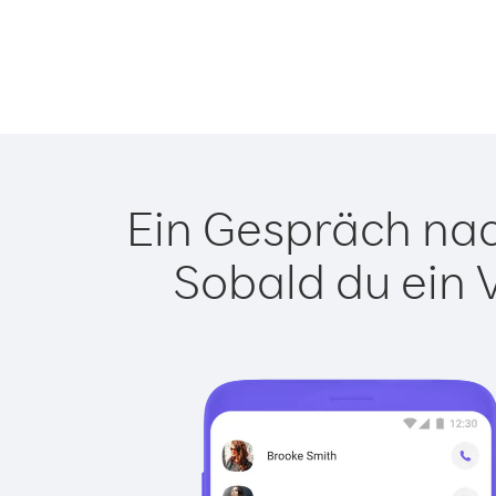
Ein Gespräch nach
Sobald du ein 