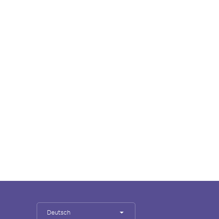
Deutsch