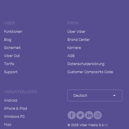
VIBER
FIRMA
Funktionen
Über Viber
Blog
Brand Center
Sicherheit
Karriere
Viber Out
AGB
Tarife
Datenschutzerklärung
Support
Customer Complaints Code
HERUNTERLADEN
Deutsch
Android
iPhone & iPad
Windows PC
Mac
©
2026
Viber Media S.à r.l.