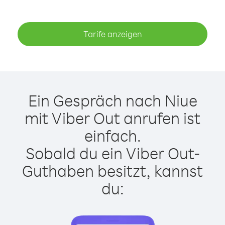
Tarife anzeigen
Ein Gespräch nach Niue
mit Viber Out anrufen ist
einfach.
Sobald du ein Viber Out-
Guthaben besitzt, kannst
du: