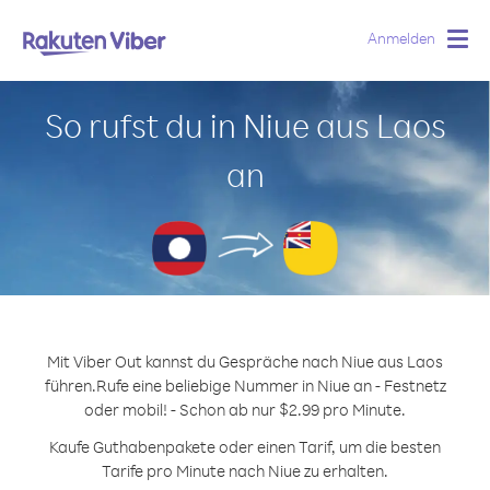
Anmelden
Togg
navig
So rufst du in Niue aus Laos
an
Mit Viber Out kannst du Gespräche nach Niue aus Laos
führen.
Rufe eine beliebige Nummer in Niue an - Festnetz
oder mobil! - Schon ab nur $2.99 pro Minute.
Kaufe Guthabenpakete oder einen Tarif, um die besten
Tarife pro Minute nach Niue zu erhalten.