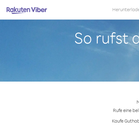
Herunterlad
So rufst 
M
Rufe eine be
Kaufe Guthabe