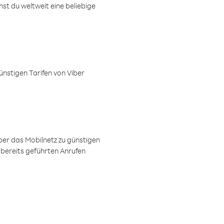
t du weltweit eine beliebige
ünstigen Tarifen von Viber
ber das Mobilnetz zu günstigen
 bereits geführten Anrufen