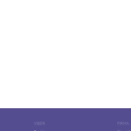
VIBER
FIRMA