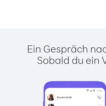
Ein Gespräch nach
Sobald du ein 