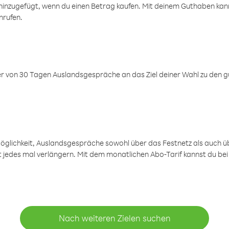
inzugefügt, wenn du einen Betrag kaufen. Mit deinem Guthaben kanns
nrufen.
er von 30 Tagen Auslandsgespräche an das Ziel deiner Wahl zu den g
öglichkeit, Auslandsgespräche sowohl über das Festnetz als auch ü
ht jedes mal verlängern. Mit dem monatlichen Abo-Tarif kannst du bei
Nach weiteren Zielen suchen