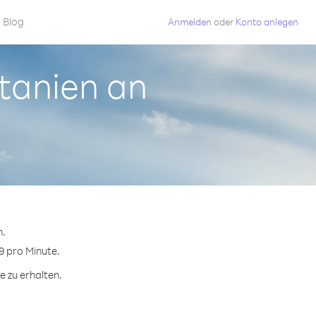
Blog
Anmelden
oder
Konto anlegen
etanien an
n.
9 pro Minute.
e zu erhalten.