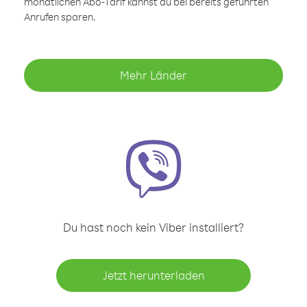
monatlichen Abo-Tarif kannst du bei bereits geführten
Anrufen sparen.
Mehr Länder
Du hast noch kein Viber installiert?
Jetzt herunterladen