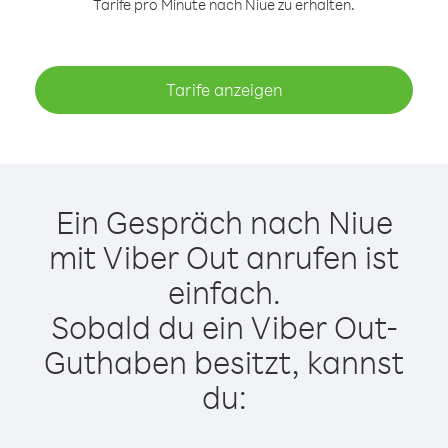
Tarife pro Minute nach Niue zu erhalten.
Tarife anzeigen
Ein Gespräch nach Niue
mit Viber Out anrufen ist
einfach.
Sobald du ein Viber Out-
Guthaben besitzt, kannst
du: