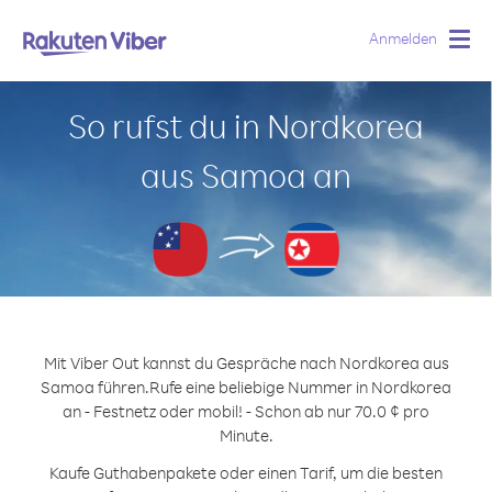
Anmelden
Togg
navig
So rufst du in Nordkorea
aus Samoa an
Mit Viber Out kannst du Gespräche nach Nordkorea aus
Samoa führen.
Rufe eine beliebige Nummer in Nordkorea
an - Festnetz oder mobil! - Schon ab nur 70.0 ¢ pro
Minute.
Kaufe Guthabenpakete oder einen Tarif, um die besten