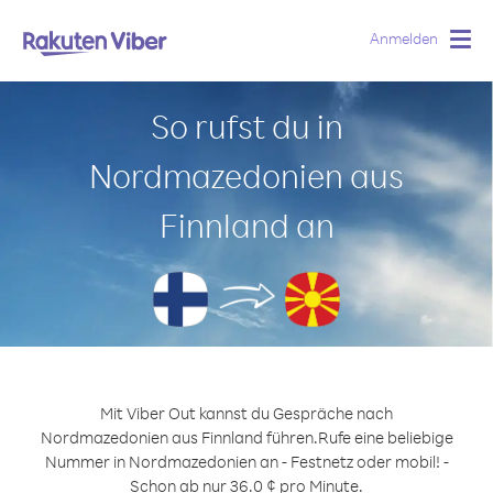
Anmelden
Togg
navig
So rufst du in
Nordmazedonien aus
Finnland an
Mit Viber Out kannst du Gespräche nach
Nordmazedonien aus Finnland führen.
Rufe eine beliebige
Nummer in Nordmazedonien an - Festnetz oder mobil! -
Schon ab nur 36.0 ¢ pro Minute.