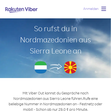
Anmelden
Togg
navig
So rufst du in
Nordmazedonien aus
Sierra Leone an
Mit Viber Out kannst du Gespräche nach
Nordmazedonien aus Sierra Leone führen.
Rufe eine
beliebige Nummer in Nordmazedonien an - Festnetz oder
mobil! - Schon ab nur 29.0 ¢ pro Minute.